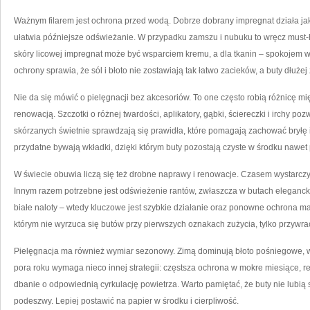
Ważnym filarem jest ochrona przed wodą. Dobrze dobrany impregnat działa jak 
ułatwia późniejsze odświeżanie. W przypadku zamszu i nubuku to wręcz must-h
skóry licowej impregnat może być wsparciem kremu, a dla tkanin – spokojem 
ochrony sprawia, że sól i błoto nie zostawiają tak łatwo zacieków, a buty dłużej
Nie da się mówić o pielęgnacji bez akcesoriów. To one często robią różnicę 
renowacją. Szczotki o różnej twardości, aplikatory, gąbki, ściereczki i irchy p
skórzanych świetnie sprawdzają się prawidła, które pomagają zachować bryłę 
przydatne bywają wkładki, dzięki którym buty pozostają czyste w środku nawe
W świecie obuwia liczą się też drobne naprawy i renowacje. Czasem wystarczy
Innym razem potrzebne jest odświeżenie rantów, zwłaszcza w butach eleganck
białe naloty – wtedy kluczowe jest szybkie działanie oraz ponowne ochrona ma
którym nie wyrzuca się butów przy pierwszych oznakach zużycia, tylko przywra
Pielęgnacja ma również wymiar sezonowy. Zimą dominują błoto pośniegowe, wio
pora roku wymaga nieco innej strategii: częstsza ochrona w mokre miesiące, r
dbanie o odpowiednią cyrkulację powietrza. Warto pamiętać, że buty nie lubią 
podeszwy. Lepiej postawić na papier w środku i cierpliwość.