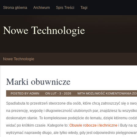
Strona główna
Archiwum
Spis Treści
Tagi
Nowe Technologie
Nowe Technologie
Marki obuwnicze
MA
POSTED BY ADMIN
ON LUT - 3 - 2026
WITH
MOŻLIWOŚĆ KOMENTOWANIA
ZO
OB
Spadlabuta to przestrzeń stworzone dla osób, które chcą zatroszczyć się o swo
na prezencję, wygodę i długowieczność ulubionych par, znajdziesz tu wszystk
doskonałym stanie. To kompleksowe podejście do tematu, dzięki któremu codzien
widać po krótkim czasie. Kategorie to:
Obuwie robocze i techniczne
i Buty na sp
wytrzymać naprawdę długo, ale tylko wtedy, gdy jest odpowiednio pielęgnowane