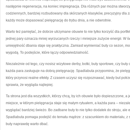
następnie regeneracja, na koniec impregnacja. Dla różnych par można stworzy
codziennych, bardziej rozbudowany dla skórzanych klasyków, precyzyjny dla z
każdy może dopasować pielęgnację do trybu dnia, a nie odwrotnie.
Warto też pamiętać, że dobrze utrzymane obuwie to nie tylko korzyść dla portfe
jednej pary oznacza mniej wyrzucanych rzeczy i mniejsze zużycie energii. W świ
umiejętność dbania staje się praktyczna. Zamiast wymieniać buty co sezon, moż
wygodą. To podejście, które łączy odpowiedzialność.
Niezależnie od tego, czy nosisz wizytowe derby, botki, buty sportowe, czy buty d
każda para zasługuje na dobrą pielęgnację. Spadlabuta przypomina, że pielęgn
który przynosi realne efekty. Z czasem uczysz się rozpoznawać, kiedy but potrz
sprawia, że wygląda najlepiej.
Ta strona jest dla wszystkich, którzy chcą, by ich obuwie było dopieszczone, 
miejsce, w którym pielęgnacja staje się małym rytuałem, a każda para – nieza
wyglądać bardziej świeżo. Bo zadbane buty to nie tylko dodatek do stroju, ale
Spadlabuta pomaga podejść do tematu mądrze: z szacunkiem do materiału, z 
buty naprawdę warto dbać.