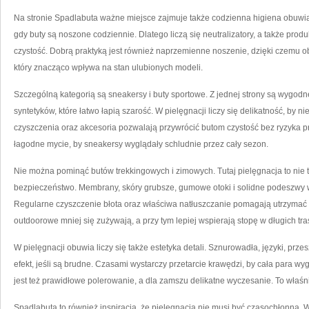
Na stronie Spadlabuta ważne miejsce zajmuje także codzienna higiena obuwia.
gdy buty są noszone codziennie. Dlatego liczą się neutralizatory, a także prod
czystość. Dobrą praktyką jest również naprzemienne noszenie, dzięki czemu 
który znacząco wpływa na stan ulubionych modeli.
Szczególną kategorią są sneakersy i buty sportowe. Z jednej strony są wygodn
syntetyków, które łatwo łapią szarość. W pielęgnacji liczy się delikatność, by 
czyszczenia oraz akcesoria pozwalają przywrócić butom czystość bez ryzyka 
łagodne mycie, by sneakersy wyglądały schludnie przez cały sezon.
Nie można pominąć butów trekkingowych i zimowych. Tutaj pielęgnacja to nie t
bezpieczeństwo. Membrany, skóry grubsze, gumowe otoki i solidne podeszwy
Regularne czyszczenie błota oraz właściwa natłuszczanie pomagają utrzymać
outdoorowe mniej się zużywają, a przy tym lepiej wspierają stopę w długich tra
W pielęgnacji obuwia liczy się także estetyka detali. Sznurowadła, języki, prz
efekt, jeśli są brudne. Czasami wystarczy przetarcie krawędzi, by cała para w
jest też prawidłowe polerowanie, a dla zamszu delikatne wyczesanie. To właśn
Spadlabuta to również inspiracja, że pielęgnacja nie musi być czasochłonna. Wy