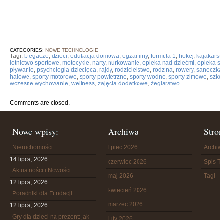
CATEGORIES:
NOWE TECHNOLOGIE
Tagi:
biegacze
,
dzieci
,
edukacja domowa
,
egzaminy
,
formuła 1
,
hokej
,
kajakars
lotnictwo sportowe
,
motocykle
,
narty
,
nurkowanie
,
opieka nad dziećmi
,
opieka 
pływanie
,
psychologia dziecięca
,
rajdy
,
rodzicielstwo
,
rodzina
,
rowery
,
saneczk
halowe
,
sporty motorowe
,
sporty powietrzne
,
sporty wodne
,
sporty zimowe
,
szk
wczesne wychowanie
,
wellness
,
zajęcia dodatkowe
,
żeglarstwo
Comments are closed.
Nowe wpisy:
Archiwa
Stro
Nieruchomości
lipiec 2026
Arch
14 lipca, 2026
czerwiec 2026
Spis T
Aktualności i Nowości
maj 2026
Tagi
12 lipca, 2026
kwiecień 2026
Poradniki dla Fundacji
marzec 2026
12 lipca, 2026
Gry dla dzieci na prezent: jak
luty 2026