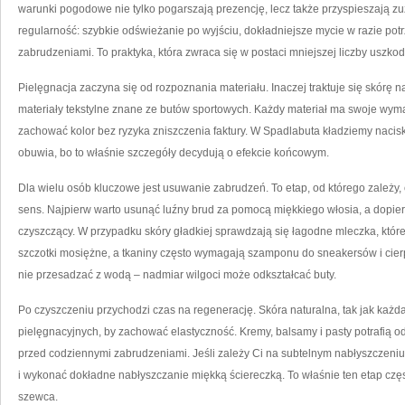
warunki pogodowe nie tylko pogarszają prezencję, lecz także przyspieszają zuż
regularność: szybkie odświeżanie po wyjściu, dokładniejsze mycie w razie pot
zabrudzeniami. To praktyka, która zwraca się w postaci mniejszej liczby uszko
Pielęgnacja zaczyna się od rozpoznania materiału. Inaczej traktuje się skórę na
materiały tekstylne znane ze butów sportowych. Każdy materiał ma swoje wym
zachować kolor bez ryzyka zniszczenia faktury. W Spadlabuta kładziemy nacis
obuwia, bo to właśnie szczegóły decydują o efekcie końcowym.
Dla wielu osób kluczowe jest usuwanie zabrudzeń. To etap, od którego zależy, 
sens. Najpierw warto usunąć luźny brud za pomocą miękkiego włosia, a dopie
czyszczący. W przypadku skóry gładkiej sprawdzają się łagodne mleczka, które 
szczotki mosiężne, a tkaniny często wymagają szamponu do sneakersów i cierpli
nie przesadzać z wodą – nadmiar wilgoci może odkształcać buty.
Po czyszczeniu przychodzi czas na regenerację. Skóra naturalna, tak jak każd
pielęgnacyjnych, by zachować elastyczność. Kremy, balsamy i pasty potrafią od
przed codziennymi zabrudzeniami. Jeśli zależy Ci na subtelnym nabłyszczeni
i wykonać dokładne nabłyszczanie miękką ściereczką. To właśnie ten etap częs
szewca.