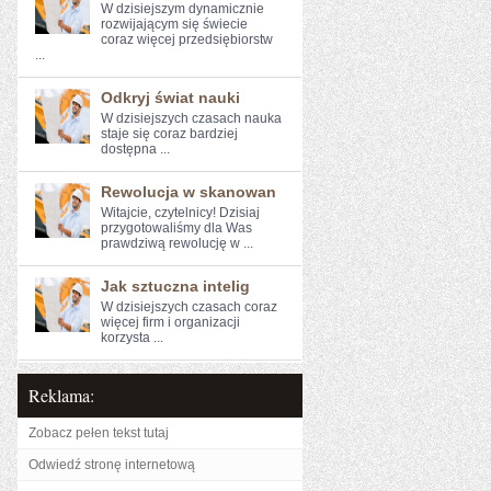
W dzisiejszym dynamicznie
‍rozwijającym się świecie
coraz więcej przedsiębiorstw
...
Odkryj świat nauki
W ⁤dzisiejszych czasach nauka
staje się coraz bardziej⁤
dostępna ...
Rewolucja w skanowan
Witajcie, czytelnicy! Dzisiaj
przygotowaliśmy dla⁤ Was⁣
prawdziwą rewolucję w ...
Jak sztuczna intelig
W dzisiejszych czasach⁢ coraz
⁢więcej firm i organizacji
⁢korzysta ...
Reklama:
Zobacz pełen tekst tutaj
Odwiedź stronę internetową