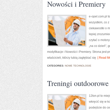
Nowości i Premiery
e-opel.com.pl t
wszystkim, co z
ciekawostki o m
lepiej zrozumie
czytać o motory
„na co dzień”, g
modyfikacje i Nowości i Premiery. Strona jest pr
właścicieli, którzy lubią zagłębiać się
[ Read Mo
CATEGORIES:
NOWE TECHNOLOGIE
Treningi outdoorowe
12ton.pl to mie
wkręcić się w ko
podejście do ce