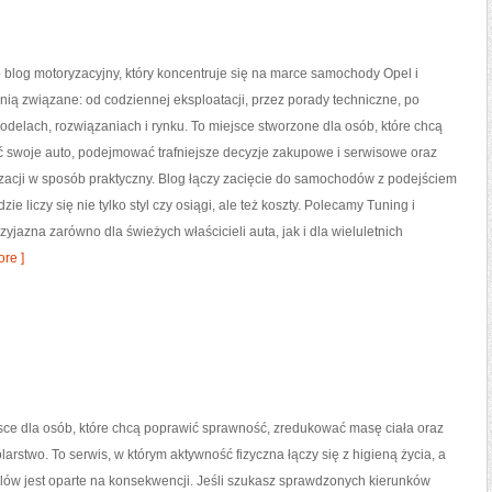
o blog motoryzacyjny, który koncentruje się na marce samochody Opel i
 nią związane: od codziennej eksploatacji, przez porady techniczne, po
odelach, rozwiązaniach i rynku. To miejsce stworzone dla osób, które chcą
ć swoje auto, podejmować trafniejsze decyzje zakupowe i serwisowe oraz
zacji w sposób praktyczny. Blog łączy zacięcie do samochodów z podejściem
dzie liczy się nie tylko styl czy osiągi, ale też koszty. Polecamy Tuning i
zyjazna zarówno dla świeżych właścicieli auta, jak i dla wieluletnich
re ]
jsce dla osób, które chcą poprawić sprawność, zredukować masę ciała oraz
larstwo. To serwis, w którym aktywność fizyczna łączy się z higieną życia, a
lów jest oparte na konsekwencji. Jeśli szukasz sprawdzonych kierunków