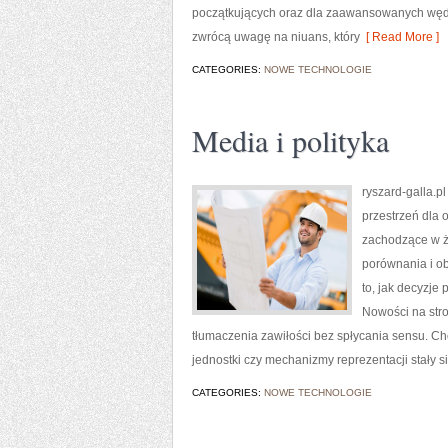
początkujących oraz dla zaawansowanych wędkar
zwrócą uwagę na niuans, który
[ Read More ]
CATEGORIES:
NOWE TECHNOLOGIE
Media i polityka
ryszard-galla.pl
przestrzeń dla 
zachodzące w ż
porównania i ob
to, jak decyzje
Nowości na stro
tłumaczenia zawiłości bez spłycania sensu. Chod
jednostki czy mechanizmy reprezentacji stały s
CATEGORIES:
NOWE TECHNOLOGIE