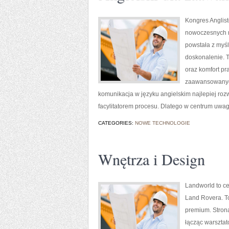
Kongres Anglist
nowoczesnych m
powstała z myśl
doskonalenie. T
oraz komfort pr
zaawansowanych 
komunikacja w języku angielskim najlepiej rozw
facylitatorem procesu. Dlatego w centrum uwag
CATEGORIES:
NOWE TECHNOLOGIE
Wnętrza i Design
Landworld to c
Land Rovera. To
premium. Stron
łącząc warsztat