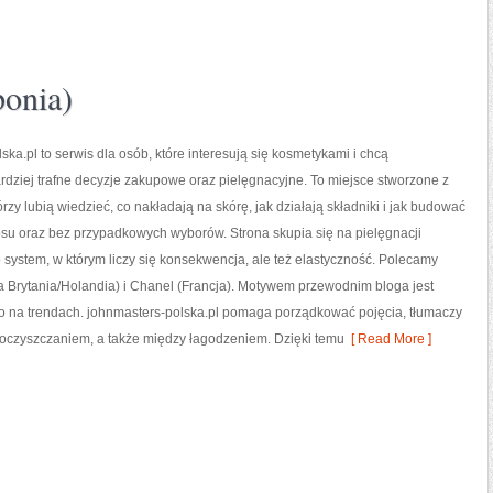
ponia)
ska.pl to serwis dla osób, które interesują się kosmetykami i chcą
dziej trafne decyzje zakupowe oraz pielęgnacyjne. To miejsce stworzone z
órzy lubią wiedzieć, co nakładają na skórę, jak działają składniki i jak budować
su oraz bez przypadkowych wyborów. Strona skupia się na pielęgnacji
 system, w którym liczy się konsekwencja, ale też elastyczność. Polecamy
a Brytania/Holandia) i Chanel (Francja). Motywem przewodnim bloga jest
lko na trendach. johnmasters-polska.pl pomaga porządkować pojęcia, tłumaczy
oczyszczaniem, a także między łagodzeniem. Dzięki temu
[ Read More ]