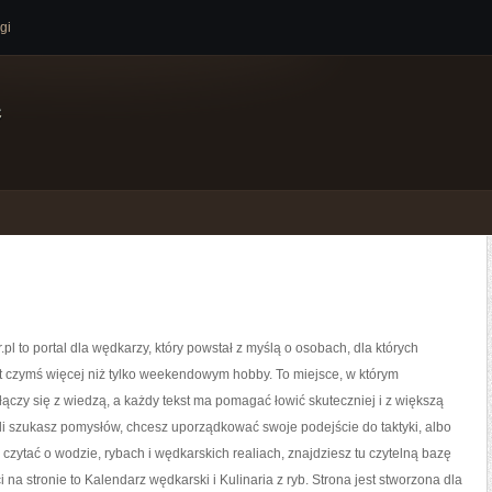
gi
e
pl to portal dla wędkarzy, który powstał z myślą o osobach, dla których
st czymś więcej niż tylko weekendowym hobby. To miejsce, w którym
ączy się z wiedzą, a każdy tekst ma pomagać łowić skuteczniej i z większą
śli szukasz pomysłów, chcesz uporządkować swoje podejście do taktyki, albo
z czytać o wodzie, rybach i wędkarskich realiach, znajdziesz tu czytelną bazę
 na stronie to Kalendarz wędkarski i Kulinaria z ryb. Strona jest stworzona dla