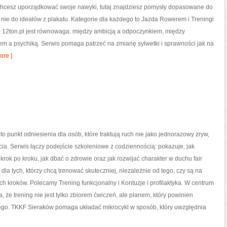
 chcesz uporządkować swoje nawyki, tutaj znajdziesz pomysły dopasowane do
 nie do ideałów z plakatu. Kategorie dla każdego to Jazda Rowerem i Treningi
 12ton.pl jest równowaga: między ambicją a odpoczynkiem, między
 a psychiką. Serwis pomaga patrzeć na zmianę sylwetki i sprawności jak na
re ]
o punkt odniesienia dla osób, które traktują ruch nie jako jednorazowy zryw,
życia. Serwis łączy podejście szkoleniowe z codziennością: pokazuje, jak
rok po kroku, jak dbać o zdrowie oraz jak rozwijać charakter w duchu fair
 dla tych, którzy chcą trenować skuteczniej, niezależnie od tego, czy są na
ch kroków. Polecamy Trening funkcjonalny i Kontuzje i profilaktyka. W centrum
a, że trening nie jest tylko zbiorem ćwiczeń, ale planem, który powinien
ego. TKKF Sieraków pomaga układać mikrocykl w sposób, który uwzględnia