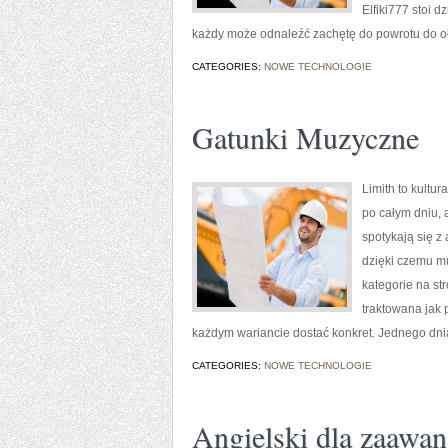
Elfiki777 stoi d
każdy może odnaleźć zachętę do powrotu do oł
CATEGORIES:
NOWE TECHNOLOGIE
Gatunki Muzyczne
Limith to kultu
po całym dniu, 
spotykają się z
dzięki czemu mu
kategorie na st
traktowana jak p
każdym wariancie dostać konkret. Jednego dni
CATEGORIES:
NOWE TECHNOLOGIE
Angielski dla zaawa