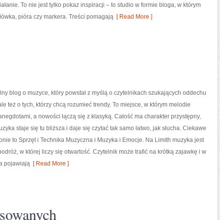
ziałanie. To nie jest tylko pokaz inspiracji – to studio w formie bloga, w którym
ówka, pióra czy markera. Treści pomagają
[ Read More ]
ralny blog o muzyce, który powstał z myślą o czytelnikach szukających oddechu
ale też o tych, którzy chcą rozumieć trendy. To miejsce, w którym melodie
 anegdotami, a nowości łączą się z klasyką. Całość ma charakter przystępny,
zyka staje się tu bliższa i daje się czytać tak samo łatwo, jak słucha. Ciekawe
ronie to Sprzęt i Technika Muzyczna i Muzyka i Emocje. Na Limith muzyka jest
odróż, w której liczy się otwartość. Czytelnik może trafić na krótką zajawkę i w
a pojawiają
[ Read More ]
nsowanych