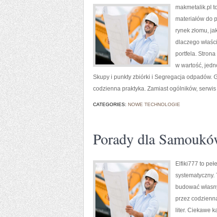
makmetalik.pl 
materiałów do pr
rynek złomu, ja
dlaczego właści
portfela. Stron
w wartość, jed
Skupy i punkty zbiórki i Segregacja odpadów. Gł
codzienna praktyka. Zamiast ogólników, serwis
CATEGORIES:
NOWE TECHNOLOGIE
Porady dla Samouk
Elfiki777 to pe
systematyczny. T
budować własny 
przez codzienną
liter. Ciekawe k