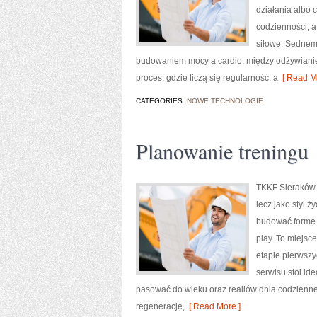
działania albo
codzienności, a
siłowe. Sednem
budowaniem mocy a cardio, między odżywianiem
proces, gdzie liczą się regularność, a
[ Read Mo
CATEGORIES:
NOWE TECHNOLOGIE
Planowanie treningu
TKKF Sieraków t
lecz jako styl 
budować formę k
play. To miejsce
etapie pierwszy
serwisu stoi ide
pasować do wieku oraz realiów dnia codzienn
regenerację,
[ Read More ]