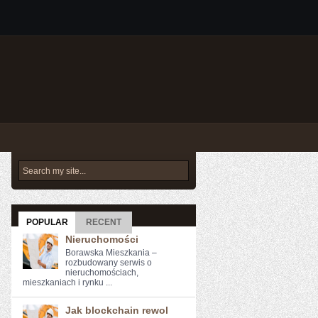
POPULAR
RECENT
Nieruchomości
Borawska Mieszkania –
rozbudowany serwis o
nieruchomościach,
mieszkaniach i rynku ...
Jak blockchain rewol