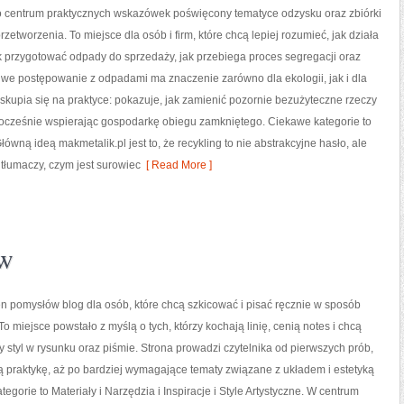
to centrum praktycznych wskazówek poświęcony tematyce odzysku oraz zbiórki
zetworzenia. To miejsce dla osób i firm, które chcą lepiej rozumieć, jak działa
k przygotować odpady do sprzedaży, jak przebiega proces segregacji oraz
we postępowanie z odpadami ma znaczenie zarówno dla ekologii, jak i dla
a skupia się na praktyce: pokazuje, jak zamienić pozornie bezużyteczne rzeczy
nocześnie wspierając gospodarkę obiegu zamkniętego. Ciekawe kategorie to
ówną ideą makmetalik.pl jest to, że recykling to nie abstrakcyjne hasło, ale
 tłumaczy, czym jest surowiec
[ Read More ]
ów
łen pomysłów blog dla osób, które chcą szkicować i pisać ręcznie w sposób
o miejsce powstało z myślą o tych, którzy kochają linię, cenią notes i chcą
styl w rysunku oraz piśmie. Strona prowadzi czytelnika od pierwszych prób,
 praktykę, aż po bardziej wymagające tematy związane z układem i estetyką
ategorie to Materiały i Narzędzia i Inspiracje i Style Artystyczne. W centrum