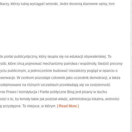
zy, którzy lubią wyciągać wnioski. Jedni docenią klarowne opisy, inni
 to portal publicystyczny, który skupia się na edukacji obywatelskiej. To
osób, które chcą pojmować mechanizmy państwa i wspólnoty, śledzić procesy
yciu publicznym, a jednocześnie budować niezależny pogląd w oparciu o
serwacje. W centrum pozostaje człowiek jako uczestnik demokracji, a także
 podejmowane na różnych szczeblach przekładają się na codzienność.
nie Prawo i konstytucja i Partie polityczne Blog jest pisany w duchu
zi o to, by tematy takie jak podział władz, administracja lokalna, wolności
ię przystępne. To miejsce, w którym
[ Read More ]