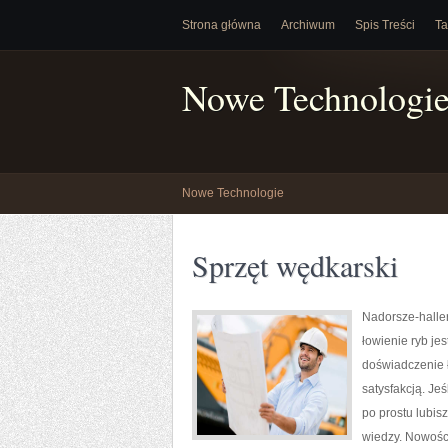
Strona główna
Archiwum
Spis Treści
Ta
Nowe Technologi
Nowe Technologie
Sprzęt wędkarski
Nadorsze-haller.
łowienie ryb je
doświadczenie ł
satysfakcją. Je
po prostu lubis
wiedzy. Nowości