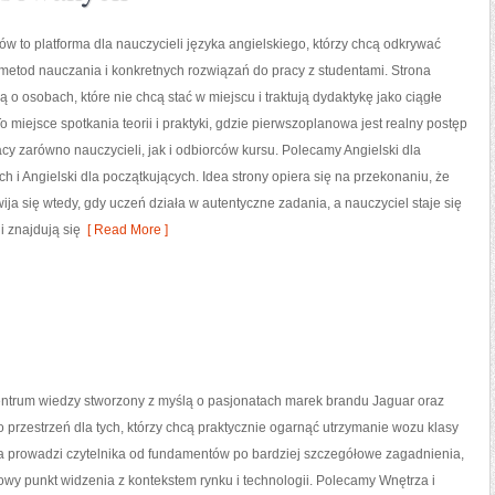
ów to platforma dla nauczycieli języka angielskiego, którzy chcą odkrywać
etod nauczania i konkretnych rozwiązań do pracy z studentami. Strona
ą o osobach, które nie chcą stać w miejscu i traktują dydaktykę jako ciągłe
o miejsce spotkania teorii i praktyki, gdzie pierwszoplanowa jest realny postęp
acy zarówno nauczycieli, jak i odbiorców kursu. Polecamy Angielski dla
i Angielski dla początkujących. Idea strony opiera się na przekonaniu, że
ija się wtedy, gdy uczeń działa w autentyczne zadania, a nauczyciel staje się
i znajdują się
[ Read More ]
entrum wiedzy stworzony z myślą o pasjonatach marek brandu Jaguar oraz
 przestrzeń dla tych, którzy chcą praktycznie ogarnąć utrzymanie wozu klasy
a prowadzi czytelnika od fundamentów po bardziej szczegółowe zagadnienia,
owy punkt widzenia z kontekstem rynku i technologii. Polecamy Wnętrza i