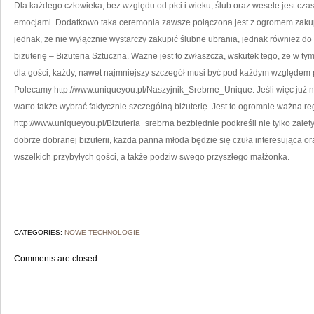
Dla każdego człowieka, bez względu od płci i wieku, ślub oraz wesele jest cz
emocjami. Dodatkowo taka ceremonia zawsze połączona jest z ogromem zakup
jednak, że nie wyłącznie wystarczy zakupić ślubne ubrania, jednak również do
biżuterię – Biżuteria Sztuczna. Ważne jest to zwłaszcza, wskutek tego, że w ty
dla gości, każdy, nawet najmniejszy szczegół musi być pod każdym względem
Polecamy http://www.uniqueyou.pl/Naszyjnik_Srebrne_Unique. Jeśli więc już n
warto także wybrać faktycznie szczególną biżuterię. Jest to ogromnie ważna re
http://www.uniqueyou.pl/Bizuteria_srebrna bezbłędnie podkreśli nie tylko zalety 
dobrze dobranej biżuterii, każda panna młoda będzie się czuła interesująca o
wszelkich przybyłych gości, a także podziw swego przyszłego małżonka.
CATEGORIES:
NOWE TECHNOLOGIE
Comments are closed.