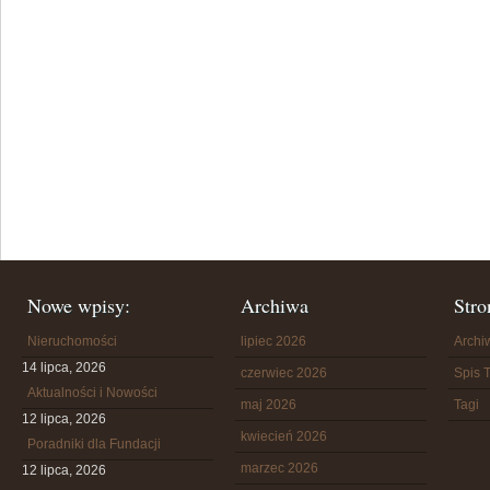
Nowe wpisy:
Archiwa
Stro
Nieruchomości
lipiec 2026
Arch
14 lipca, 2026
czerwiec 2026
Spis T
Aktualności i Nowości
maj 2026
Tagi
12 lipca, 2026
kwiecień 2026
Poradniki dla Fundacji
marzec 2026
12 lipca, 2026