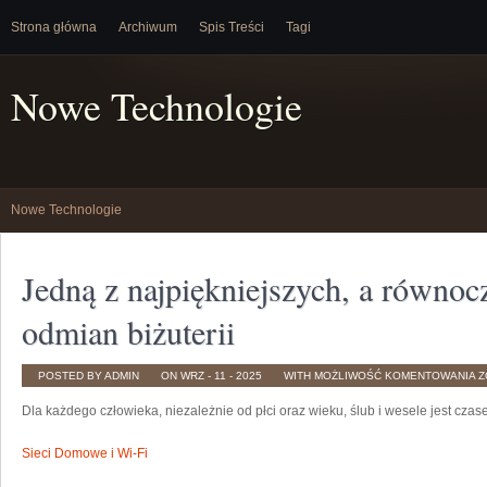
Strona główna
Archiwum
Spis Treści
Tagi
Nowe Technologie
Nowe Technologie
Jedną z najpiękniejszych, a równoc
odmian biżuterii
J
POSTED BY ADMIN
ON WRZ - 11 - 2025
WITH
MOŻLIWOŚĆ KOMENTOWANIA
Z
Z
N
Dla każdego człowieka, niezależnie od płci oraz wieku, ślub i wesele jest cza
A
R
N
O
Sieci Domowe i Wi-Fi
B